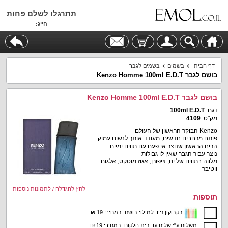
תתרגלו לשלם פחות
חייג:
דף הבית
בשמים
בשמים לגבר
בושם לגבר Kenzo Homme 100ml E.D.T
בושם לגבר Kenzo Homme 100ml E.D.T
דגם:
100ml E.D.T
מק"ט:
4109
Kenzo הבוקר הראשון של העולם
פותח מרחבים חדשים, מעודד אותך לנשום עמוק
הריח הראשון שנוצר אי פעם עם תווים ימיים
נוצר עבור הגבר שאין לו גבולות
מלווה בתווים של ים, ציפורן, אגוז מוסקט, אלגום
ווטיבר
לחץ להגדלה / לתמונות נוספות
תוספות
בקבוקון נייד למילוי בושם. במחיר: 19 ₪
משלוח ע"י שליח עד בית הלקוח. במחיר: 19 ₪