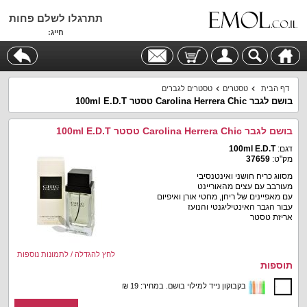
תתרגלו לשלם פחות
חייג:
דף הבית
טסטרים
טסטרים לגברים
בושם לגבר Carolina Herrera Chic טסטר 100ml E.D.T
בושם לגבר Carolina Herrera Chic טסטר 100ml E.D.T
דגם:
100ml E.D.T
מק"ט:
37659
מסווג כריח חושני ואינטנסיבי
מעורבב עם עצים מהאוריינט
עם מאפיינים של ריחן, מחטי אורן ואיפיום
עבור הגבר האינטיליגנטי והנועז
אריזת טסטר
לחץ להגדלה / לתמונות נוספות
תוספות
בקבוקון נייד למילוי בושם. במחיר: 19 ₪