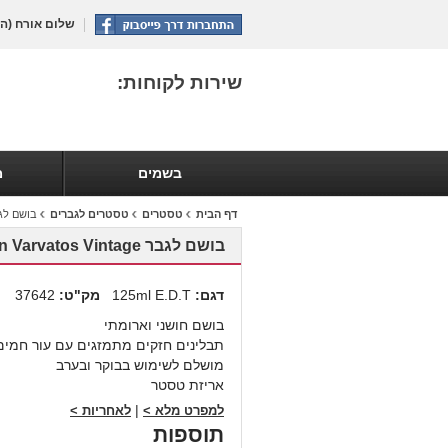
שלום אורח
(הת
שירות לקוחות:
בשמים
מ
דף הבית
טסטרים
טסטרים לגברים
בושם לגבר arvatos Vintage
בושם לגבר John Varvatos Vintage טסטר
דגם:
125ml E.D.T
מק"ט:
37642
בושם חושני וארומתי
תבלינים חזקים מתמזגים עם עור חמים
מושלם לשימוש בבוקר ובערב
אריזת טסטר
|
למפרט מלא >
לאחריות >
תוספות