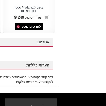
בושם לגבר Hugo Boss Just
בושם לגבר Prada טסטר
100ml E.D.T
150ml E.D.T
249 ₪
177 ₪
מחיר סופי:
מחיר סופי:
לפרטים נוספים
לפרטים נוספים
אחריות
הערות כלליות
לכל קהל לקוחותינו המשלוחים נשלחים 
ללקוחות ע"פ בקשת הלקוח.