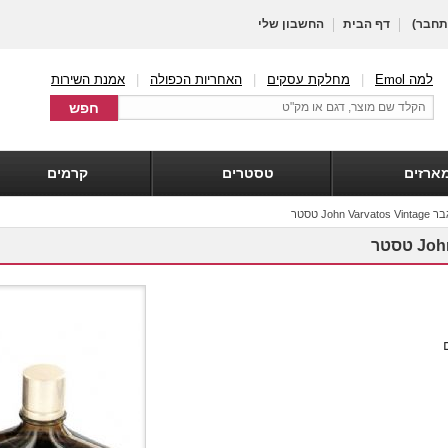
חבר)
דף הבית
החשבון שלי
למה Emol
|
מחלקת עסקים
|
האחריות הכפולה
|
אמנת השירות
ארזים
טסטרים
קרמים
John V טסטר