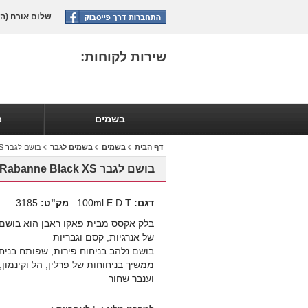
שלום אורח
(הת
שירות לקוחות:
בשמים
מ
דף הבית
בשמים
בשמים לגבר
בושם לגבר Paco Rabanne Black XS
בושם לגבר Paco Rabanne Black XS
דגם:
100ml E.D.T
מק"ט:
3185
בלק אקסס מבית פאקו ראבן הוא בושם 
של אנרגיות, קסם וגבריות
בושם נלהב בניחוח פירות, שפותח בניחו
ממשיך בניחוחות של פרלין, הל וקינמון,
וענבר שחור