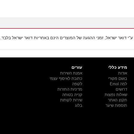
ע"י דואר ישראל, זמני ההגעה של המוצרים הינם באחריות דואר ישראל בלבד.
מידע כללי
עזרים
אודות
אמנת השירות
בושם מקורי
כתובת לאיסוף עצמי
למה Emol
לקופה
דרושים
מדיניות החזרות
שאלות נפוצות
קנייה בטוחה
תקנון האתר
שירות לקוחות
תוספות שיער
בלוג