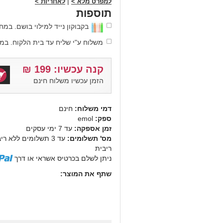
|
למפרט מלא >
לאחריות >
תוספות
בקבוקון נייד למילוי בושם. במחיר: 9
משלוח ע"י שליח עד בית הלקוח. במחיר: 
קנה עכשיו:
199
₪
הזמן עכשיו משלוח חינם
דמי משלוח:
חינם
ספק:
emol
זמן אספקה:
עד 7 ימי עסקים
מס' תשלומים:
ריבית
ניתן לשלם בכרטיס אשראי או דרך
שתף את המוצר: