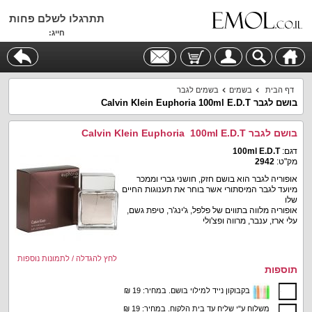
תתרגלו לשלם פחות
חייג:
דף הבית
בשמים
בשמים לגבר
בושם לגבר Calvin Klein Euphoria 100ml E.D.T
בושם לגבר Calvin Klein Euphoria 100ml E.D.T
דגם:
100ml E.D.T
מק"ט:
2942
אופוריה לגבר הוא בושם חזק, חושני גברי וממכר
מיועד לגבר המיסתורי אשר בוחר את תענוגות החיים
שלו
אופוריה מלווה בתווים של פלפל, ג'ינג'ר, טיפת גשם,
עלי ארז, ענבר, מרווה ופצ'ולי
לחץ להגדלה / לתמונות נוספות
תוספות
בקבוקון נייד למילוי בושם. במחיר: 19 ₪
משלוח ע"י שליח עד בית הלקוח. במחיר: 19 ₪