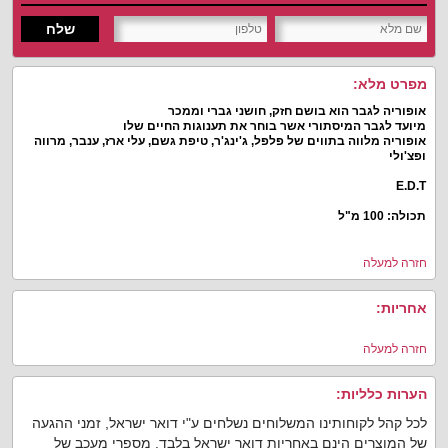
שלח
מפרט מלא:
אופוריה לגבר הוא בושם חזק, חושני גברי וממכר
מיועד לגבר המיסתורי אשר בוחר את תענוגות החיים שלו
אופוריה מלווה בתווים של פלפל, ג'ינג'ר, טיפת גשם, עלי ארז, ענבר, מרווה
ופצ'ולי
E.D.T
תכולה: 100 מ"ל
חזרה למעלה
אחריות:
חזרה למעלה
הערות כלליות:
לכל קהל לקוחותינו המשלוחים נשלחים ע"י דואר ישראל, זמני ההגעה
של המוצרים הינם באחריות דואר ישראל בלבד. מספרי מעכב של