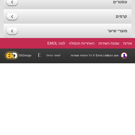
טסטרים
קרמים
מוצרי שיער
אודות
אמנת השירות
האחריות הכפולה
למה EMOL
EkDesign
לאתר הרגיל
Emol.co.il © כל הזכויות שמורות
אמון הציבור